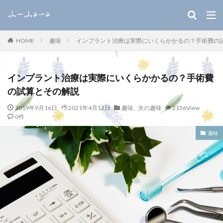
キーワード
趣味
インプラント治療は実際にいくらかかるの？手術費の
HOME
WEB
デザイン
SEO
カテゴリー
インプラント治療は実際にいくらかかるの？手術費
の試算とその解説
2019年9月16日
2021年4月12日
趣味
,
夫の趣味
2156View
0件
検索
趣味