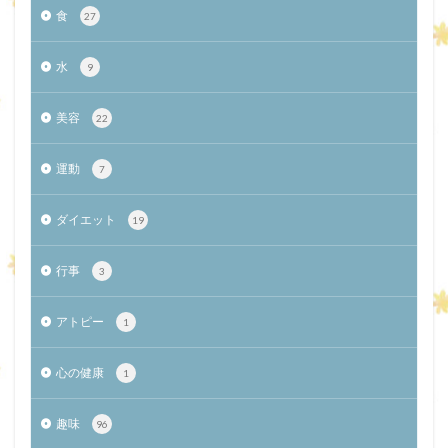
食
27
水
9
美容
22
運動
7
ダイエット
19
行事
3
アトピー
1
心の健康
1
趣味
96