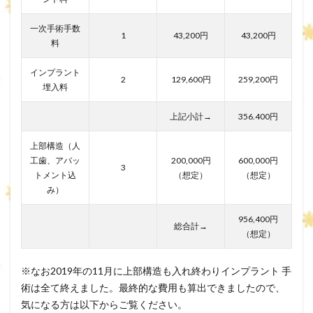
一次手術手数
1
43,200円
43,200円
料
インプラント
2
129,600円
259,200円
埋入料
上記小計→
356.400円
上部構造（人
工歯、アバッ
200,000円
600,000円
3
トメント込
（想定）
（想定）
み）
956,400円
総合計→
（想定）
※なお2019年の11月に上部構造も入れ終わりインプラント 手
術は全て終えました。最終的な費用も算出できましたので、
気になる方は以下からご覧ください。