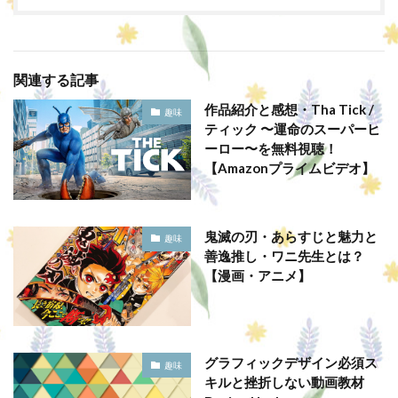
関連する記事
作品紹介と感想・Tha Tick /
趣味
ティック 〜運命のスーパーヒ
ーロー〜を無料視聴！
【Amazonプライムビデオ】
鬼滅の刃・あらすじと魅力と
趣味
善逸推し・ワニ先生とは？
【漫画・アニメ】
グラフィックデザイン必須ス
趣味
キルと挫折しない動画教材