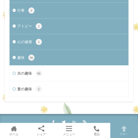
行事
3
アトピー
1
心の健康
1
趣味
96
夫の趣味
96
妻の趣味
2
ホーム
シェア
メニュー
電話
TOPへ