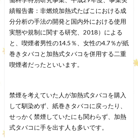
績報告書：
非燃焼加熱式たばこにおける成
分分析の手法の開発と国内外におけ
る使用
実態や規制に関する研究、2018）による
と、
喫煙者男性の14.5％、女性の4.7％
が紙
巻きタバコと加熱式タバコを併用する二重
喫煙者だったといい
ます。
禁煙を考えていた人が加熱式タバコを購入
して馴染めず、
紙巻きタバコに戻ったり、
せっかく禁煙していたにも関わらず、
加熱
式タバコに手を出す人も多いです。