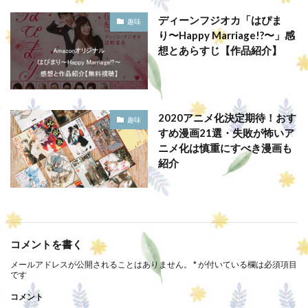
ディーンフジオカ「はぴま
趣味
り〜Happy Marriage!?〜」感
想とあらすじ【作品紹介】
2020アニメ化決定期待！おす
趣味
すめ漫画21選・失敗が怖いア
ニメ化は慎重にすべき漫画も
紹介
コメントを書く
メールアドレスが公開されることはありません。
*
が付いている欄は必須項目
です
コメント