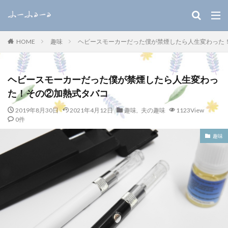
キーワード
趣味
ヘビースモーカーだった僕が禁煙したら人生変わった
HOME
WEB
デザイン
SEO
カテゴリー
ヘビースモーカーだった僕が禁煙したら人生変わっ
た！その②加熱式タバコ
2019年8月30日
2021年4月12日
趣味
,
夫の趣味
1123View
0件
検索
趣味