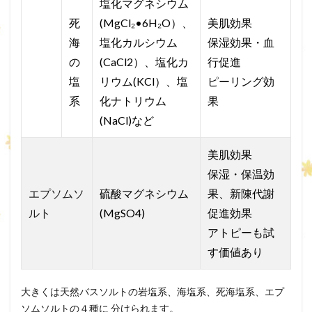
塩化マグネシウム
死
(MgCl₂•6H₂O）、
美肌効果
海
塩化カルシウム
保湿効果・血
の
(CaCl2）、塩化カ
行促進
塩
リウム(KCl）、塩
ピーリング効
系
化ナトリウム
果
(NaCl)など
美肌効果
保湿・保温効
エプソムソ
硫酸マグネシウム
果、新陳代謝
ルト
(MgSO4)
促進効果
アトピーも試
す価値あり
大きくは天然バスソルトの岩塩系、海塩系、死海塩系、エプ
ソムソルトの４種に 分けられます。