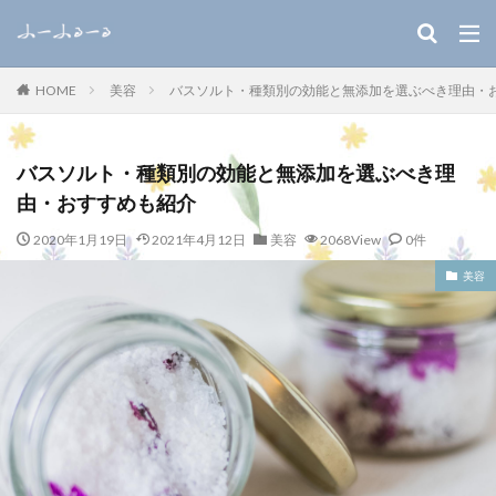
キーワード
美容
バスソルト・種類別の効能と無添加を選ぶべき理由・
HOME
WEB
デザイン
SEO
カテゴリー
バスソルト・種類別の効能と無添加を選ぶべき理
由・おすすめも紹介
2020年1月19日
2021年4月12日
美容
2068View
0件
検索
美容