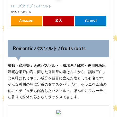
ローズダイブ バスソルト
SHIGETA PARIS
Amazon
楽天
Yahoo!
Romantic バスソルト / fruits roots
種類・産地等：天然バスソルト・海塩系 / 日本・香川県坂出
温暖な瀬戸内海に面した香川県の塩は古くから「讃岐三白」
とも呼ばれミネラル成分を豊富に含んだ塩として有名です。
そんな香川の塩に定番のダマスクバラ花油、ゼラニウム油の
他にイチゴ果実も配合したバスソルト。ほんのにフルーティ
な香りで身体の芯からリラックスできます。