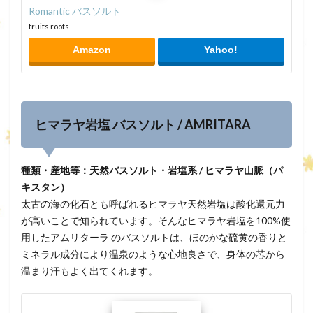
Romantic バスソルト
fruits roots
Amazon
Yahoo!
ヒマラヤ岩塩 バスソルト / AMRITARA
種類・産地等：天然バスソルト・岩塩系 / ヒマラヤ山脈（パ
キスタン）
太古の海の化石とも呼ばれるヒマラヤ天然岩塩は酸化還元力
が高いことで知られています。そんなヒマラヤ岩塩を100%使
用したアムリターラ のバスソルトは、ほのかな硫黄の香りと
ミネラル成分により温泉のような心地良さで、身体の芯から
温まり汗もよく出てくれます。