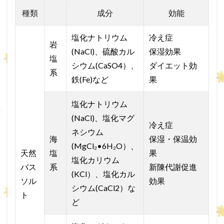
種類
成分
効能
塩化ナトリウム
冷え症
岩
(NaCl)、硫酸カル
保湿効果
塩
シウム(CaSO4）、
ダイエット効
系
鉄(Fe)など
果
塩化ナトリウム
(NaCl)、塩化マグ
冷え症
ネシウム
海
保湿・保温効
(MgCl₂•6H₂O）、
天然
塩
果
塩化カリウム
バス
系
新陳代謝促進
(KCl）、塩化カル
ソル
効果
シウム(CaCl2）な
ト
ど