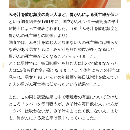
みそ汁を飲む頻度の高い人ほど、胃がんによる死亡率が低い
という調査結果が1981年に、国立がんセンター研究所の平山
雄博士によって発表されました。（※『みそ汁を飲む頻度と
胃がんの死亡率との関係』より）
調査では、みそ汁を飲む人と飲まない人の死亡率には明らか
な差があり男女ともに、みそ汁を飲む頻度が多くなるほど、
胃がんの死亡率が低くなることがわかりました。
とくに男性では、毎日味噌汁を飲む人に比べて飲まなかった
人は1.5倍も死亡率が高くなりました。全体的にもこの傾向は
見られ、男女ともほとんどの年齢層で毎日味噌汁を飲んでい
た人の胃がん死亡率は低かったという結果でした。
また、この同じ調査結果に中で喫煙者の有無について分けた
ところ「タバコを毎日吸うが、みそ汁を毎日飲む人」の方が
「タバコは吸わないが、みそ汁をまったく飲まない人」より
も、胃がんによる死亡率は低くなっていました。