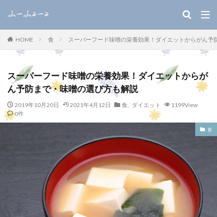
キーワード
食
スーパーフード味噌の栄養効果！ダイエットからがん予
HOME
WEB
デザイン
SEO
カテゴリー
スーパーフード味噌の栄養効果！ダイエットからが
ん予防まで・味噌の選び方も解説
2019年10月20日
2021年4月12日
食
,
ダイエット
1199View
0件
検索
食