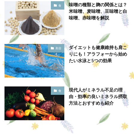
味噌の種類と麹の関係とは？
食
米味噌、麦味噌、豆味噌と白
味噌、赤味噌を解説
ダイエットも健康維持も肩こ
美容
りにも！アラフォーから始め
たい水泳と5つの効果
現代人がミネラル不足の理
食
由・効率の良いミネラル摂取
方法とおすすめも紹介