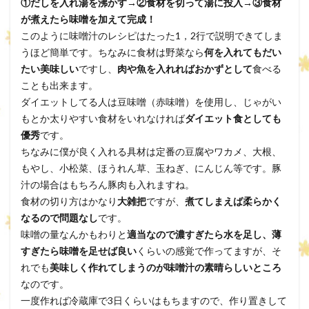
①だしを入れ湯を沸かす→②食材を切って湯に投入→③食材
が煮えたら味噌を加えて完成！
このように味噌汁のレシピはたった1，2行で説明できてしま
うほど簡単です。ちなみに食材は野菜なら
何を入れてもだい
たい美味しい
ですし、
肉や魚を入れればおかずとして
食べる
ことも出来ます。
ダイエットしてる人は豆味噌（赤味噌）を使用し、じゃがい
もとか太りやすい食材をいれなければ
ダイエット食としても
優秀
です。
ちなみに僕が良く入れる具材は定番の豆腐やワカメ、大根、
もやし、小松菜、ほうれん草、玉ねぎ、にんじん等です。豚
汁の場合はもちろん豚肉も入れますね。
食材の切り方はかなり
大雑把
ですが、
煮てしまえば柔らかく
なるので問題なし
です。
味噌の量なんかもわりと
適当なので濃すぎたら水を足し、薄
すぎたら味噌を足せば良い
くらいの感覚で作ってますが、そ
れでも
美味しく作れてしまうのが味噌汁の素晴らしいところ
なのです。
一度作れば冷蔵庫で3日くらいはもちますので、作り置きして