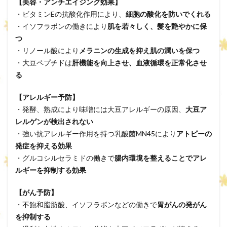
【美容・アンチエイジング効果】
・ビタミンEの抗酸化作用により、
細胞の酸化を防いでくれる
・イソフラボンの働きにより
肌を若々しく、髪を艶やかに保
つ
・リノール酸により
メラニンの生成を抑え肌の潤いを保つ
・大豆ペプチドは
肝機能を向上させ、血液循環を正常化させ
る
【アレルギー予防】
・発酵、熟成により味噌には大豆アレルギーの原因、
大豆ア
レルゲンが検出されない
・強い抗アレルギー作用を持つ乳酸菌MN45により
アトピーの
発症を抑える効果
・グルコシルセラミドの働きで
腸内環境を整えることでアレ
ルギーを抑制する効果
【がん予防】
・不飽和脂肪酸、イソフラボンなどの働きで
胃がんの発がん
を抑制する