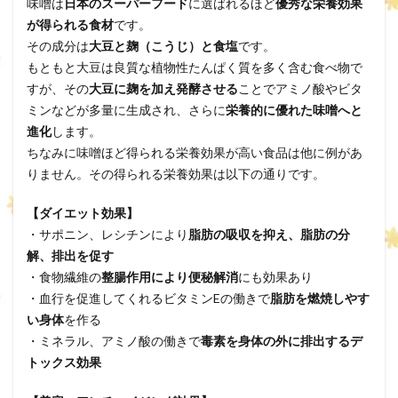
味噌は
日本のスーパーフード
に選ばれるほど
優秀な栄養効果
が得られる食材
です。
その成分は
大豆と麹（こうじ）と食塩
です。
もともと大豆は良質な植物性たんぱく質を多く含む食べ物で
すが、その
大豆に麹を加え発酵させる
ことでアミノ酸やビタ
ミンなどが多量に生成され、さらに
栄養的に優れた味噌󠄀へと
進化
します。
ちなみに味噌ほど得られる栄養効果が高い食品は他に例があ
りません。その得られる栄養効果は以下の通りです。
【ダイエット効果】
・サポニン、レシチンにより
脂肪の吸収を抑え、脂肪の分
解、排出を促す
・食物繊維の
整腸作用により便秘解消
にも効果あり
・血行を促進してくれるビタミンEの働きで
脂肪を燃焼しやす
い身体
を作る
・ミネラル、アミノ酸の働きで
毒素を身体の外に排出するデ
トックス効果