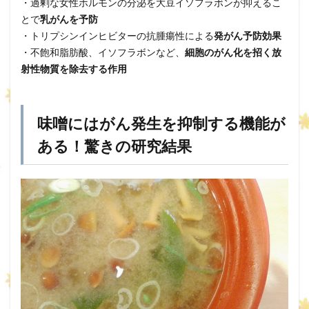
・過剰な女性ホルモンの分泌を大豆イソフラボンが抑えるこ
とで
乳がんを予防
・トリプシンインヒビターの抗腫瘍性による
発がん予防効果
・不飽和脂肪酸、イソフラボンなど、
細胞のがん化を招く放
射性物質を除去する作用
味噌にはがん発生を抑制する機能が
ある！驚きの研究結果