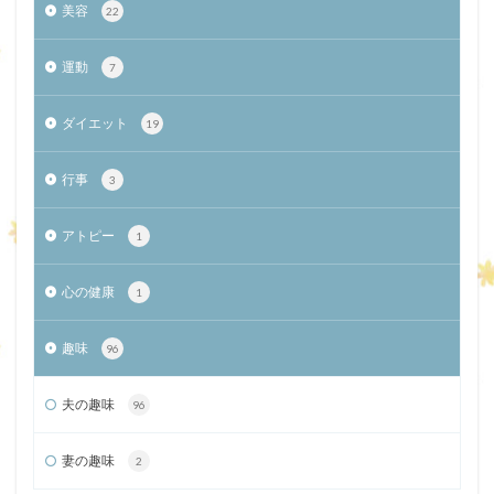
美容
22
運動
7
ダイエット
19
行事
3
アトピー
1
心の健康
1
趣味
96
夫の趣味
96
妻の趣味
2