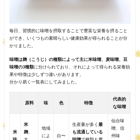
毎日、習慣的に味噌を摂取することで豊富な栄養を摂ること
ができ、いくつもの素晴らしい健康効果が得られることが分
かりました。
味噌は麹（こうじ）の種類によって主に米味噌、麦味噌、豆
味噌の3種類
に分けられており、それによって得られる栄養効
果や特徴は少しずつ違いがあります。
分かり易く一覧表にしてみました。
代表的
原料
味
色
特徴
な味噌
仙台味
米
生産量が多く
最
地域
噌、信
米
麹
、
も流通している
によ
白〜
州味
味
大
味噌
で種類も豊