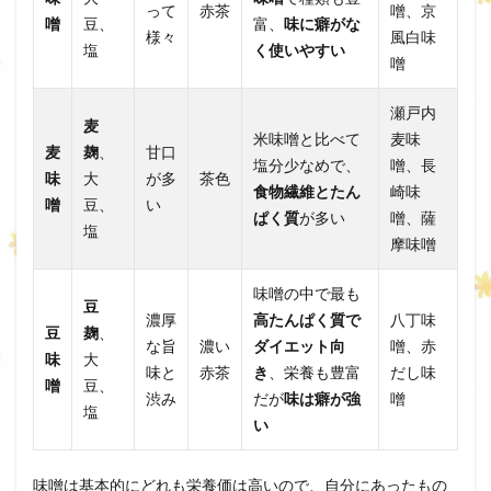
って
赤茶
噌、京
噌
豆、
富、
味に癖がな
様々
風白味
塩
く使いやすい
噌
瀬戸内
麦
米味噌と比べて
麦味
麦
麹
、
甘口
塩分少なめで、
噌、長
味
大
が多
茶色
食物繊維とたん
崎味
噌
豆、
い
ぱく質
が多い
噌、薩
塩
摩味噌
味噌の中で最も
豆
濃厚
高たんぱく質で
八丁味
豆
麹
、
な旨
濃い
ダイエット向
噌、赤
味
大
味と
赤茶
き
、栄養も豊富
だし味
噌
豆、
渋み
だが
味は癖が強
噌
塩
い
味噌は基本的にどれも栄養価は高いので、自分にあったもの