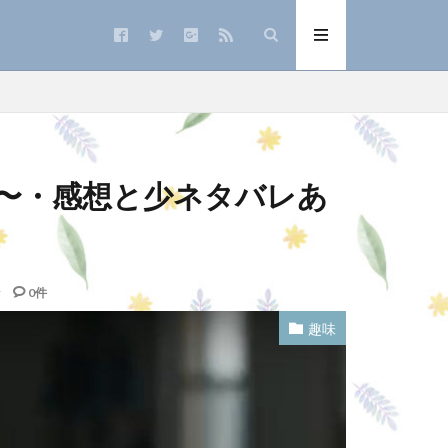
て〜・感想と少ネタバレあ
0件
趣味