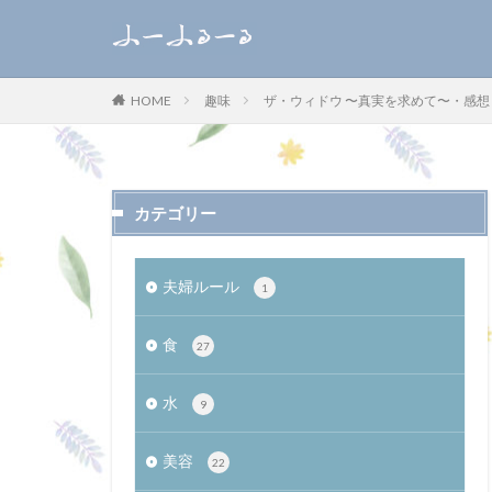
WEB
デザイン
趣味
ザ・ウィドウ 〜真実を求めて〜・感
HOME
カテゴリー
カテゴリー
夫婦ルール
1
食
27
水
9
美容
22