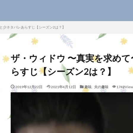
SEO
想と少ネタバレあらすじ【シーズン2は？】
ザ・ウィドウ 〜真実を求め
検索
らすじ【シーズン2は？】
2019年12月22日
2021年4月12日
趣味
,
夫の趣味
1742View