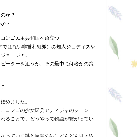
るのか？
のか？
めコンゴ民主共和国へ旅立つ。
アではない非営利組織）の知人ジュディスや
るジョージア。
男ピーターを追うが、その最中に何者かの策
か？
見始めました。
も、コンゴの少女民兵アディジャのシーン
まれることで、どうやって物語が繋がってい
になっていく謎と展開の妙にどんどん引き込