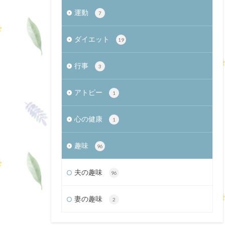
運動
7
ダイエット
19
行事
3
アトピー
1
心の健康
1
趣味
96
夫の趣味
96
妻の趣味
2