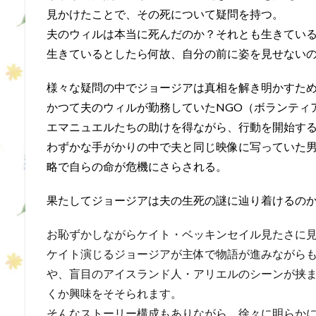
見かけたことで、その死について疑問を持つ。
夫のウィルは本当に死んだのか？それとも生きてい
生きているとしたら何故、自分の前に姿を見せない
様々な疑問の中でジョージアは真相を解き明かすた
かつて夫のウィルが勤務していたNGO（ボランティ
エマニュエルたちの助けを得ながら、行動を開始す
わずかな手がかりの中で夫と同じ映像に写っていた
略で自らの命が危機にさらされる。
果たしてジョージアは夫の生死の謎に辿り着けるの
お恥ずかしながらケイト・ベッキンセイル見たさに
ケイト演じるジョージアが主体で物語が進みながら
や、盲目のアイスランド人・アリエルのシーンが挟
くか興味をそそられます。
そんなストーリー構成もありながら、徐々に明らか