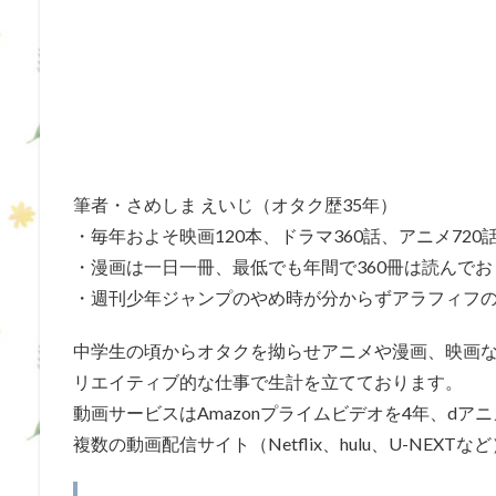
筆者・さめしま えいじ（オタク歴35年）
・毎年およそ映画120本、ドラマ360話、アニメ72
・漫画は一日一冊、最低でも年間で360冊は読んでお
・週刊少年ジャンプのやめ時が分からずアラフィフ
中学生の頃からオタクを拗らせアニメや漫画、映画
リエイティブ的な仕事で生計を立てております。
動画サービスはAmazonプライムビデオを4年、d
複数の動画配信サイト（Netflix、hulu、U-NEX