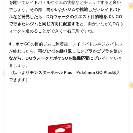
を開いてレイドバトルやジムの状態などチェックすると良い
でしょう。その際、
向かいたいジムや挑戦したいレイドバト
ルなど発見したら
、
DQウォークのクエスト目的地をポケGO
で行きたいジムと同じ方向に配置する
と、向かいながらDQウ
ォークを進めることができて一石二鳥ですね。
4．ポケGOの目的ジムに到着後、レイドバトルやジムバトル
が終わったら、
再び1〜3を繰り返しモンプラかゴプラを使い
ながら、DQウォークとポケGOを臨機応変にプレイ
していき
ましょう。
（以下より
モンスターボール Plus
、
Pokémon GO Plus
購入
できます）