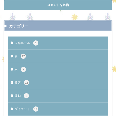
カテゴリー
夫婦ルール
1
食
27
水
9
美容
22
運動
7
ダイエット
19