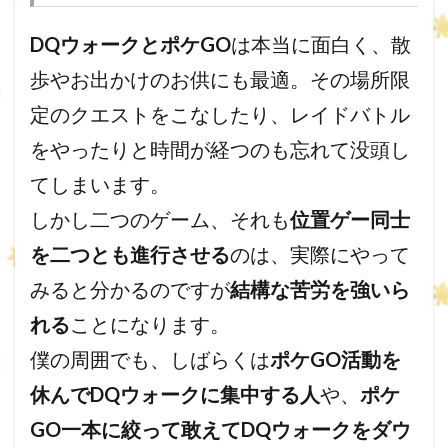
DQウォークとポケGO
は本当に面白く、散
歩やお出かけのお供にも最適。その場所限
定のクエストをこなしたり、レイドバトル
をやったりと時間が経つのも忘れて没頭し
てしまいます。
しかし二つのゲーム、それも
位置ゲー同士
を二つとも進行させる
のは、実際にやって
みると分かるのですが
結構な苦労を強いら
れる
ことになります。
僕の周囲でも、しばらくは
ポケGO活動を
休んでDQウォークに集中する人
や、
ポケ
GO一本に絞って敢えてDQウォークをダウ