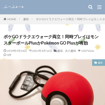
キーワード
趣味
ポケGOドラクエウォーク両立！同時プレイはモンスターボール
HOME
WEB
デザイン
SEO
カテゴリー
ポケGOドラクエウォーク両立！同時プレイはモン
スターボールPlusかPokémon GO Plusが有効
2019年9月26日
2021年4月12日
趣味
,
夫の趣味
1307View
0件
検索
趣味