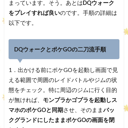
まっています。そう。あとは
DQウォーク
をプレイすれば良い
のです。
手順の詳細は
以下です。
DQウォークとポケGOの二刀流手順
1．出かける前にポケGOを起動し画面で見
える範囲で周囲のレイドバトルやジムの状
態をチェック。特に周辺のジムに行く目的
が無ければ、
モンプラかゴプラを起動しス
マホのポケGOと同期
させ、そのまま
バッ
クグランドにしたままポケGOの画面を閉