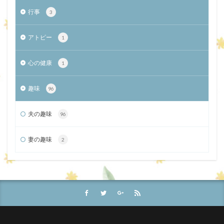
行事
3
アトピー
1
心の健康
1
趣味
96
夫の趣味
96
妻の趣味
2