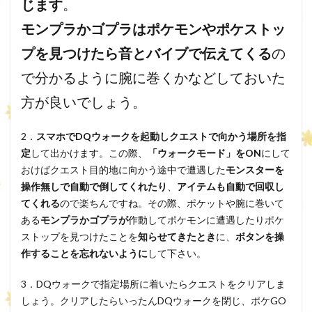
じます
。
モンプラかゴプラはポケモンやポケストッ
プを見つけたら音とバイブで伝えてくる
の
で分かるように腕に巻くかなどしておいた
方が良いでしょう。
2．
スマホでDQウォークを起動しクエストで向かう場所を指
定
して出かけます。この際、
「ウォークモード」をON
にして
おけばクエスト目的地に向かう途中で遭遇した
モンスターを
操作無しで自動で倒してくれたり
、
アイテムも自動で回収し
てくれる
ので楽ちんですね。その際、ポケットや腕に巻いて
ある
モンプラかゴプラが
作動してポケモンに遭遇したりポケ
ストップを見つけたことを
知らせてきたとき
に、
ボタンを操
作することを忘れないように
して下さい。
3．DQウォークで指定場所に着いたらクエストをクリアしま
しょう。クリアしたらいったんDQウォークを閉じ、ポケGO