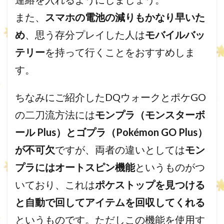
また、
スマホの電池の減りもかなり早いた
め
、思う存分プレイした人は
モバイルバッ
テリー
を持って行くことをおすすめしま
す。
ちなみにご紹介したDQウォークとポケGO
の二刀流方法には
モンプラ（モンスターボ
ール Plus）とゴプラ（Pokémon GO Plus）
が不可欠
ですが、両者の違いとしては
モン
プラにはオートスピン機能
というものがつ
いており、これは
ポケストップを見つける
と自動で回してアイテムを回収してくれる
というものです。ただしこの機能を使用す