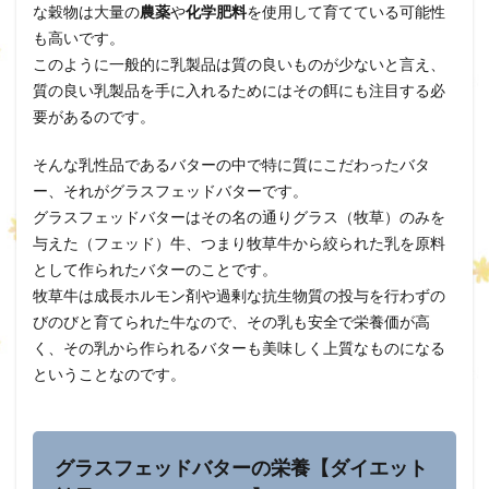
な穀物は大量の
農薬
や
化学肥料
を使用して育てている可能性
も高いです。
このように一般的に乳製品は質の良いものが少ないと言え、
質の良い乳製品を手に入れるためにはその餌にも注目する必
要があるのです。
そんな乳性品であるバターの中で特に質にこだわったバタ
ー、それがグラスフェッドバターです。
グラスフェッドバターはその名の通りグラス（牧草）のみを
与えた（フェッド）牛、つまり牧草牛から絞られた乳を原料
として作られたバターのことです。
牧草牛は成長ホルモン剤や過剰な抗生物質の投与を行わずの
びのびと育てられた牛なので、その乳も安全で栄養価が高
く、その乳から作られるバターも美味しく上質なものになる
ということなのです。
グラスフェッドバターの栄養【ダイエット