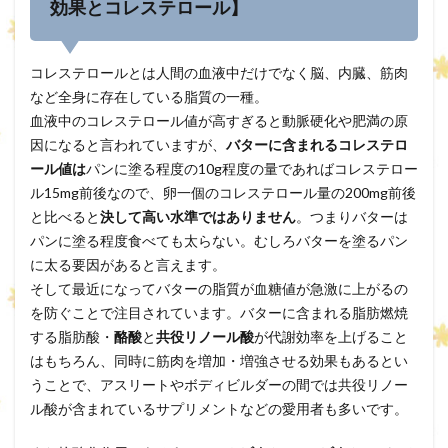
効果とコレステロール】
コレステロールとは人間の血液中だけでなく脳、内臓、筋肉
など全身に存在している脂質の一種。
血液中のコレステロール値が高すぎると動脈硬化や肥満の原
因になると言われていますが、
バターに含まれるコレステロ
ール値は
パンに塗る程度の10g程度の量であればコレステロー
ル15mg前後なので、卵一個のコレステロール量の200mg前後
と比べると
決して高い水準ではありません
。つまりバターは
パンに塗る程度食べても太らない。むしろバターを塗るパン
に太る要因があると言えます。
そして最近になってバターの脂質が血糖値が急激に上がるの
を防ぐことで注目されています。バターに含まれる脂肪燃焼
する脂肪酸・
酪酸
と
共役リノール酸
が代謝効率を上げること
はもちろん、同時に筋肉を増加・増強させる効果もあるとい
うことで、アスリートやボディビルダーの間では共役リノー
ル酸が含まれているサプリメントなどの愛用者も多いです。