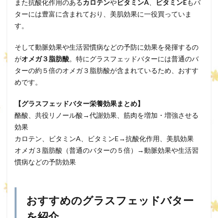
また抗酸化作用のある
カロテン
や
ビタミンA
、
ビタミンE
もバ
ターには豊富に含まれており、美肌効果に一役買っていま
す。
そして動脈効果や生活習慣病などの予防に効果を発揮するの
が
オメガ３脂肪酸
。特にグラスフェッドバターには普通のバ
ターの約５倍のオメガ３脂肪酸が含まれているため、おすす
めです。
【グラスフェッドバター栄養効果まとめ】
酪酸、共役リノール酸→代謝効果、筋肉を増加・増強させる
効果
カロテン、ビタミンA、ビタミンE→抗酸化作用、美肌効果
オメガ３脂肪酸（普通のバターの５倍）→動脈効果や生活習
慣病などの予防効果
おすすめのグラスフェッドバター
を紹介