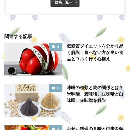
投稿一覧へ
関連する記事
低糖質ダイエットを分かり易
食
く解説！食べない方が良い食
品とユルく行う心構え
味噌の種類と麹の関係とは？
食
米味噌、麦味噌、豆味噌と白
味噌、赤味噌を解説
おせち料理の意味と由来を解
食