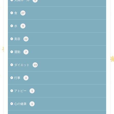
食
27
水
9
美容
22
運動
7
ダイエット
19
行事
3
アトピー
1
心の健康
1