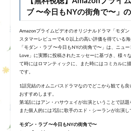
【無料視聴】Amazonプラ
ブ 〜今日もNYの街角で〜」
Amazonプライムビデオのオリジナルドラマ「モダ
スタマーレビューで4.０以上の高い評価を得ている
「モダン・ラブ 〜今日もNYの街角で〜」は、ニューヨ
Love」に実際に投稿されたエッセーに基づき、様
て時にはロマンティックに、また時にはコミカルに
です。
1話完結のオムニバスドラマなのでどこから観ても良
おすすめします。
第3話にはアン・ハサウェイが出演ということで話題
また個人的には7話に歌手のエド・シーランが出演し
モダン・ラブ 〜今日もNYの街角で〜