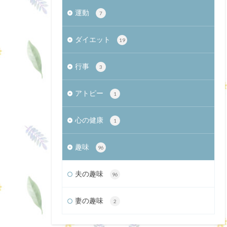
運動
7
ダイエット
19
行事
3
アトピー
1
心の健康
1
趣味
96
夫の趣味
96
妻の趣味
2