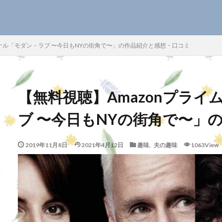
SEO
ジナル「モダン・ラブ 〜今日もNYの街角で〜」の作品紹介と感想・口コミ
【無料視聴】Amazonプラ
検索
ブ 〜今日もNYの街角で〜」
2019年11月8日
2021年4月12日
趣味
,
夫の趣味
1063View