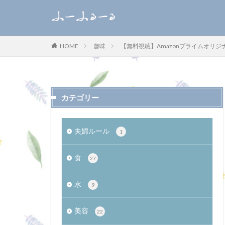
WEB
デザイン
趣味
【無料視聴】Amazonプライムオリ
HOME
カテゴリー
カテゴリー
夫婦ルール
1
食
27
水
9
美容
22