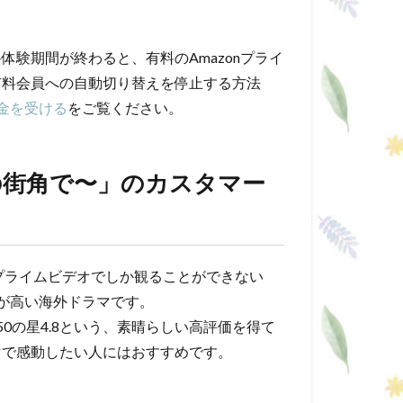
験期間が終わると、有料のAmazonプライ
有料会員への自動切り替えを停止する方法
返金を受ける
をご覧ください。
の街角で〜」のカスタマー
nプライムビデオでしか観ることができない
気が高い海外ドラマです。
50の星4.8という、素晴らしい高評価を得て
マで感動したい人にはおすすめです。