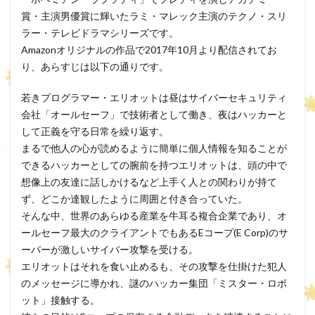
賞・主演男優賞に輝いたラミ・マレック主演のテクノ・スリ
ラー・テレビドラマシリーズです。
Amazonオリジナルの作品で2017年10月より配信されてお
り、あらすじは以下の通りです。
若きプログラマー・エリオットは昼はサイバーセキュリティ
会社「オールセーフ」で技術者として働き、夜はハッカーと
して正義を守る日常を繰り返す。
まるで他人の心が読めるように簡単に個人情報を知ることが
できるハッカーとしての腕前を持つエリオットは、頭の中で
想像上の友達に話しかけるなど上手く人との関わりが持て
ず、どこか達観したように周囲と付き合っていた。
そんな中、世界のあらゆる産業を牛耳る複合企業であり、オ
ールセーフ最大のクライアントでもあるEコープ(E Corp)のサ
ーバーが激しいサイバー攻撃を受ける。
エリオットはそれを食い止めるも、その攻撃を仕掛けた犯人
のメッセージに導かれ、謎のハッカー集団「ミスター・ロボ
ット」接触する。