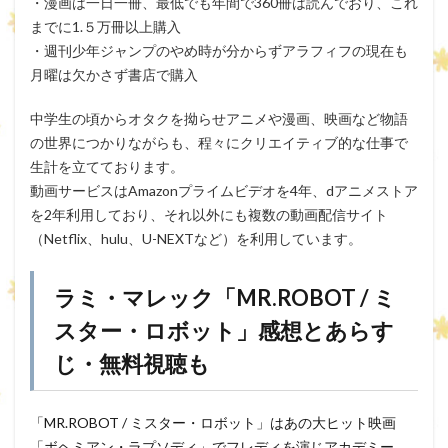
・漫画は一日一冊、最低でも年間で360冊は読んでおり、これ
までに1.５万冊以上購入
・週刊少年ジャンプのやめ時が分からずアラフィフの現在も
月曜は欠かさず書店で購入
中学生の頃からオタクを拗らせアニメや漫画、映画など物語
の世界につかりながらも、程々にクリエイティブ的な仕事で
生計を立てております。
動画サービスはAmazonプライムビデオを4年、dアニメストア
を2年利用しており、それ以外にも複数の動画配信サイト
（Netflix、hulu、U-NEXTなど）を利用しています。
ラミ・マレック「MR.ROBOT / ミ
スター・ロボット」感想とあらす
じ・無料視聴も
「MR.ROBOT / ミスター・ロボット」はあの大ヒット映画
「ボヘミアン・ラプソディ」でフレディを演じアカデミー