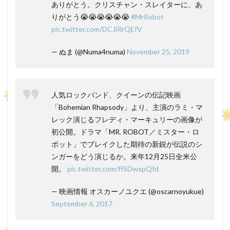
ありがとう。クリスチャン・スレイターに、あ
りがとう😭😭😭😭😭😭
#MrRobot
pic.twitter.com/DCJiRrQEfV
— ぬま (@Numa4numa)
November 25, 2019
人気ロックバンド、クイーンの伝記映画
「Bohemian Rhapsody」より、主演のラミ・マ
レック演じるフレディ・マーキュリーの画像が
初公開。ドラマ「MR. ROBOT／ミスター・ロ
ボット」でブレイクした期待の新鋭が伝説のシ
ンガーをどう演じるか。来年12月25日全米公
開。
pic.twitter.com/ffSDwxpQfd
— 映画情報 オスカーノユクエ (@oscarnoyukue)
September 6, 2017