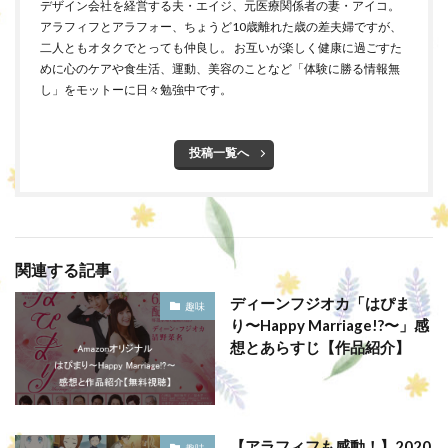
デザイン会社を経営する夫・エイジ、元医療関係者の妻・アイコ。
アラフィフとアラフォー、ちょうど10歳離れた歳の差夫婦ですが、
二人ともオタクでとっても仲良し。 お互いが楽しく健康に過ごすた
めに心のケアや食生活、運動、美容のことなど「体験に勝る情報無
し」をモットーに日々勉強中です。
投稿一覧へ
関連する記事
ディーンフジオカ「はぴま
趣味
り〜Happy Marriage!?〜」感
想とあらすじ【作品紹介】
【アラフィフも感動！】2020