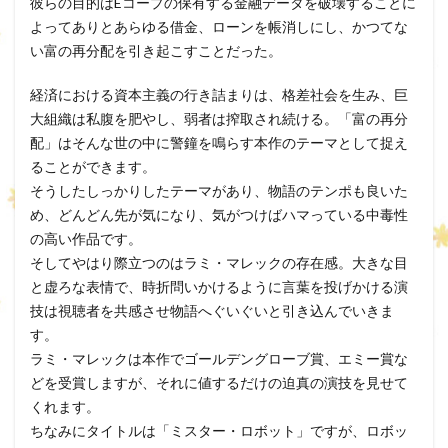
彼らの目的はEコープの保有する金融データを破壊することに
よってありとあらゆる借金、ローンを帳消しにし、かつてな
い富の再分配を引き起こすことだった。
経済における資本主義の行き詰まりは、格差社会を生み、巨
大組織は私腹を肥やし、弱者は搾取され続ける。「富の再分
配」はそんな世の中に警鐘を鳴らす本作のテーマとして捉え
ることができます。
そうしたしっかりしたテーマがあり、物語のテンポも良いた
め、どんどん先が気になり、気がつけばハマっている中毒性
の高い作品です。
そしてやはり際立つのはラミ・マレックの存在感。大きな目
と虚ろな表情で、時折問いかけるように言葉を投げかける演
技は視聴者を共感させ物語へぐいぐいと引き込んでいきま
す。
ラミ・マレックは本作でゴールデングローブ賞、エミー賞な
どを受賞しますが、それに値するだけの迫真の演技を見せて
くれます。
ちなみにタイトルは「ミスター・ロボット」ですが、ロボッ