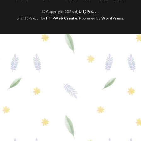
© Copyright 2026
えいじろん。
.
えいじろん。 by
FIT-Web Create
. Powered by
WordPress
.