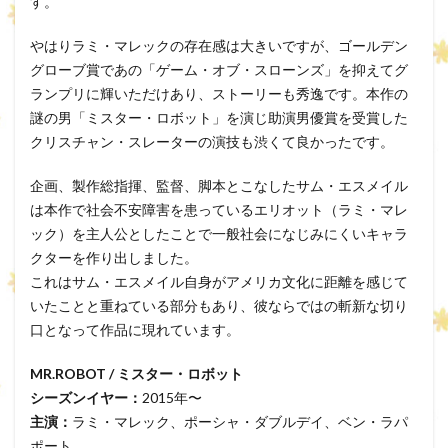
す。
やはりラミ・マレックの存在感は大きいですが、ゴールデン
グローブ賞であの「ゲーム・オブ・スローンズ」を抑えてグ
ランプリに輝いただけあり、ストーリーも秀逸です。本作の
謎の男「ミスター・ロボット」を演じ助演男優賞を受賞した
クリスチャン・スレーターの演技も渋くて良かったです。
企画、製作総指揮、監督、脚本とこなしたサム・エスメイル
は本作で社会不安障害を患っているエリオット（ラミ・マレ
ック）を主人公としたことで一般社会になじみにくいキャラ
クターを作り出しました。
これはサム・エスメイル自身がアメリカ文化に距離を感じて
いたことと重ねている部分もあり、彼ならではの斬新な切り
口となって作品に現れています。
MR.ROBOT / ミスター・ロボット
シーズンイヤー：
2015年〜
主演：
ラミ・マレック、ポーシャ・ダブルデイ、ベン・ラパ
ポート