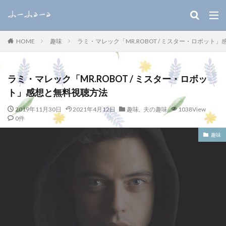
キーワード
趣味
ラミ・マレック「MR.ROBOT / ミスター・ロボット
HOME
WEB
デザイン
SEO
カテゴリー
ラミ・マレック「MR.ROBOT / ミスター・ロボッ
ト」感想と無料視聴方法
2019年11月30日
2021年4月12日
趣味
,
夫の趣味
1038View
0件
検索
趣味